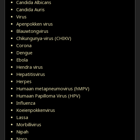
Candida Albicans
Candida Auris
Virus
Apenpokken virus
Blauwtongvirus
Chikungunya-virus (CHIKV)
Corona
Dengue
Ebola
Hendra virus
Hepatitisvirus
Herpes
Humaan metapneumovirus (hMPV)
Humaan Papilloma Virus (HPV)
Influenza
Koeienpokkenvirus
Lassa
Morbillivirus
Nipah
Noro