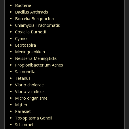
Bacterie
Bacillus Anthracis
Borrelia Burgdorferi
Chlamydia Trachomatis
Coxiella Burnetii
Cyano
Leptospira
Meningokokken
Neisseria Meningitidis
Propionibacterium Acnes
Salmonella
Tetanus
Vibrio cholerae
Vibrio vulnificus
Micro organisme
Mijten
Parasiet
Toxoplasma Gondii
Schimmel