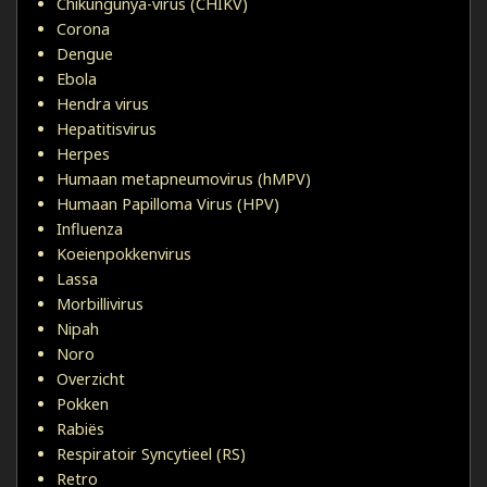
Chikungunya-virus (CHIKV)
Corona
Dengue
Ebola
Hendra virus
Hepatitisvirus
Herpes
Humaan metapneumovirus (hMPV)
Humaan Papilloma Virus (HPV)
Influenza
Koeienpokkenvirus
Lassa
Morbillivirus
Nipah
Noro
Overzicht
Pokken
Rabiës
Respiratoir Syncytieel (RS)
Retro