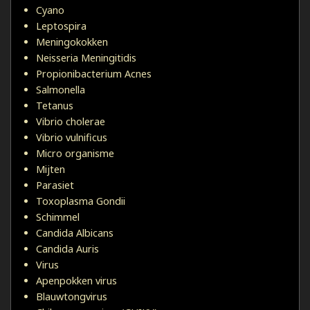
Cyano
Leptospira
Meningokokken
Neisseria Meningitidis
Propionibacterium Acnes
Salmonella
Tetanus
Vibrio cholerae
Vibrio vulnificus
Micro organisme
Mijten
Parasiet
Toxoplasma Gondii
Schimmel
Candida Albicans
Candida Auris
Virus
Apenpokken virus
Blauwtongvirus