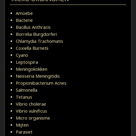
Amoebe
Bacterie
Bacillus Anthracis
Borrelia Burgdorferi
Chlamydia Trachomatis
Coxiella Burnetii
Cyano
Leptospira
Meningokokken
Neisseria Meningitidis
Propionibacterium Acnes
Salmonella
Tetanus
Vibrio cholerae
Vibrio vulnificus
Micro organisme
Mijten
Parasiet