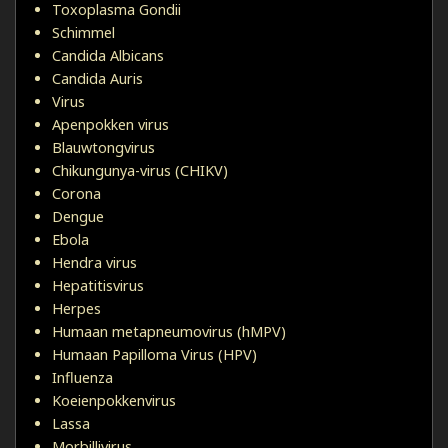
Toxoplasma Gondii
Schimmel
Candida Albicans
Candida Auris
Virus
Apenpokken virus
Blauwtongvirus
Chikungunya-virus (CHIKV)
Corona
Dengue
Ebola
Hendra virus
Hepatitisvirus
Herpes
Humaan metapneumovirus (hMPV)
Humaan Papilloma Virus (HPV)
Influenza
Koeienpokkenvirus
Lassa
Morbillivirus