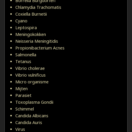
Borrelia Burgdorferi
Chlamydia Trachomatis
Coxiella Burnetii
Cyano
Leptospira
Meningokokken
Neisseria Meningitidis
Propionibacterium Acnes
Salmonella
Tetanus
Vibrio cholerae
Vibrio vulnificus
Micro organisme
Mijten
Parasiet
Toxoplasma Gondii
Schimmel
Candida Albicans
Candida Auris
Virus