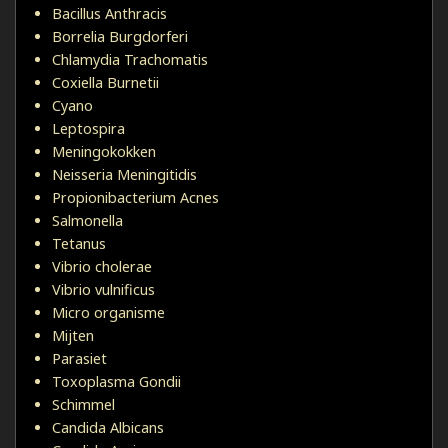
Bacillus Anthracis
Borrelia Burgdorferi
Chlamydia Trachomatis
Coxiella Burnetii
Cyano
Leptospira
Meningokokken
Neisseria Meningitidis
Propionibacterium Acnes
Salmonella
Tetanus
Vibrio cholerae
Vibrio vulnificus
Micro organisme
Mijten
Parasiet
Toxoplasma Gondii
Schimmel
Candida Albicans