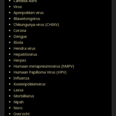
Candida Auris
Virus
Apenpokken virus
Blauwtongvirus
Chikungunya-virus (CHIKV)
Corona
Dengue
Ebola
Hendra virus
Hepatitisvirus
Herpes
Humaan metapneumovirus (hMPV)
Humaan Papilloma Virus (HPV)
Influenza
Koeienpokkenvirus
Lassa
Morbillivirus
Nipah
Noro
Overzicht