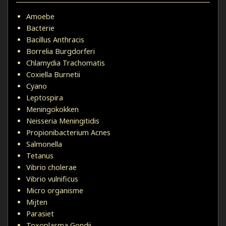
Amoebe
Bacterie
Bacillus Anthracis
Borrelia Burgdorferi
Chlamydia Trachomatis
Coxiella Burnetii
Cyano
Leptospira
Meningokokken
Neisseria Meningitidis
Propionibacterium Acnes
Salmonella
Tetanus
Vibrio cholerae
Vibrio vulnificus
Micro organisme
Mijten
Parasiet
Toxoplasma Gondii