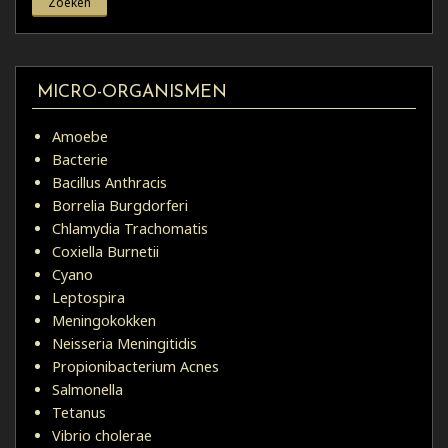
MICRO-ORGANISMEN
Amoebe
Bacterie
Bacillus Anthracis
Borrelia Burgdorferi
Chlamydia Trachomatis
Coxiella Burnetii
Cyano
Leptospira
Meningokokken
Neisseria Meningitidis
Propionibacterium Acnes
Salmonella
Tetanus
Vibrio cholerae