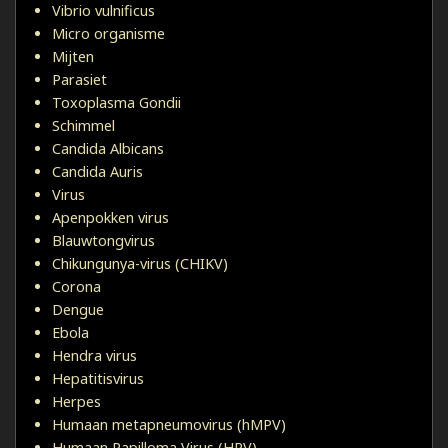
Vibrio vulnificus
Micro organisme
Mijten
Parasiet
Toxoplasma Gondii
Schimmel
Candida Albicans
Candida Auris
Virus
Apenpokken virus
Blauwtongvirus
Chikungunya-virus (CHIKV)
Corona
Dengue
Ebola
Hendra virus
Hepatitisvirus
Herpes
Humaan metapneumovirus (hMPV)
Humaan Papilloma Virus (HPV)