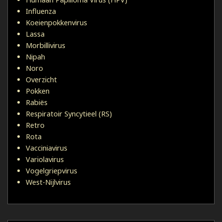
Influenza
Koeienpokkenvirus
Lassa
Morbillivirus
Nipah
Noro
Overzicht
Pokken
Rabiës
Respiratoir Syncytieel (RS)
Retro
Rota
Vacciniavirus
Variolavirus
Vogelgriepvirus
West-Nijlvirus